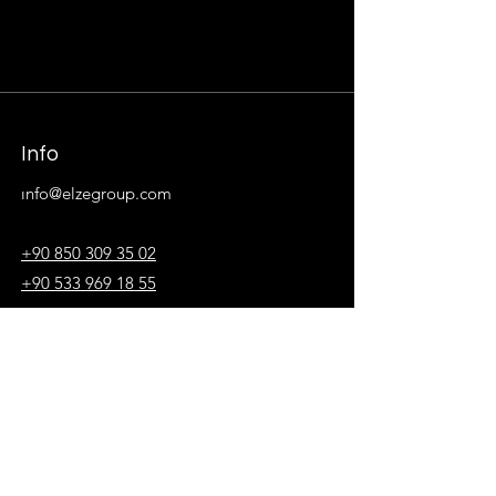
Info
ı
nfo@elzegroup.com
+90 850 309 35 02
+90 533 969 18 55
MERKEZ:
Yakuplu Mahallesi Hürriyet Bulvarı
Skyport Rezidans No:1 Kat:3 D:64
34520
Beylikdüzü / İstanbul
Şube: Kuştepe, Mecidiyeköy Yolu Cd.
Trump Towers No:12, 34381 Şişli/İstanbul