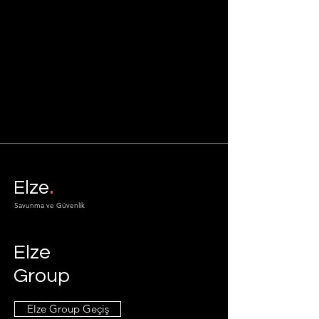
.
Elze
Savunma ve Güvenlik
Elze
Group
Elze Group Geçiş