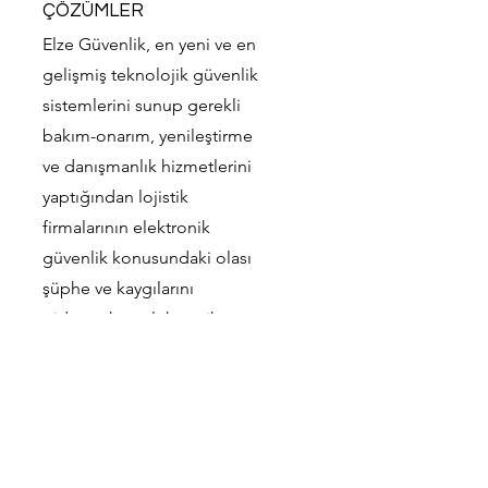
ÇÖZÜMLER
Elze Güvenlik, en yeni ve en
gelişmiş teknolojik güvenlik
sistemlerini sunup gerekli
bakım-onarım, yenileştirme
ve danışmanlık hizmetlerini
yaptığından lojistik
firmalarının elektronik
güvenlik konusundaki olası
şüphe ve kaygılarını
gidermekte, elektronik
güvenlik hizmetlerini
uluslararası kabul görecek
seviyeye çıkartmaktadır.