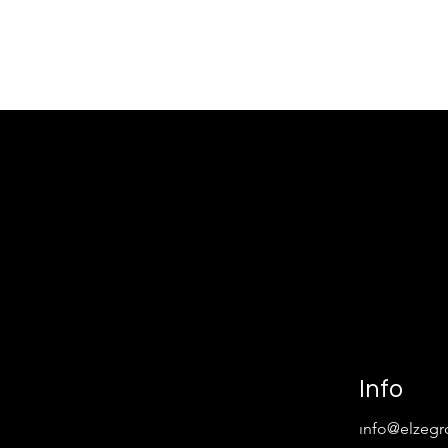
Info
ı
nfo@elzeg