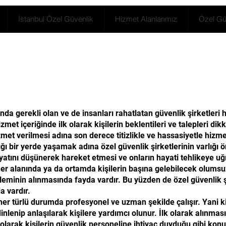
İstanbul Özel Güvenlik
Hizmet Alanlarımız
Özel Güv
ında gerekli olan ve de insanları rahatlatan güvenlik şirketler
t içeriğinde ilk olarak kişilerin beklentileri ve talepleri dikka
zmet verilmesi adına son derece titizlikle ve hassasiyetle hizme
ğı bir yerde yaşamak adına özel güvenlik şirketlerinin varlığı ö
hayatını düşünerek hareket etmesi ve onların hayati tehlikeye 
r alanında ya da ortamda kişilerin başına gelebilecek olumsuzl
leminin alınmasında fayda vardır. Bu yüzden de özel güvenlik şi
a vardır.
r türlü durumda profesyonel ve uzman şekilde çalışır. Yani ki
 dinlenip anlaşılarak kişilere yardımcı olunur. İlk olarak alınmas
olarak kişilerin güvenlik personeline ihtiyaç duyduğu gibi konul