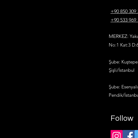
+90 850 309 
+90 533 969 
MERKEZ:
Yaku
No:1 Kat:3 D
Şube: Kuştepe
Şişli/İstanbul
Şube: Esenyal
Pendik/İstanb
Follow