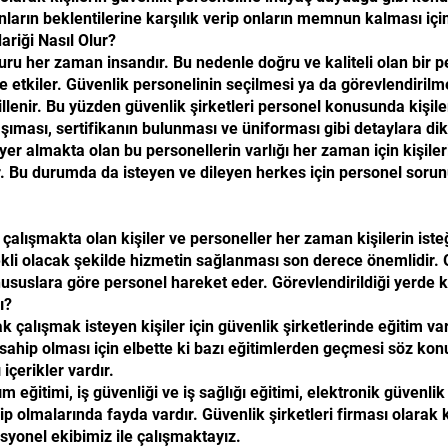
ların beklentilerine karşılık verip onların memnun kalması için 
ariği Nasıl Olur?
uru her zaman insandır. Bu nedenle doğru ve kaliteli olan bir 
e etkiler. Güvenlik personelinin seçilmesi ya da görevlendirilm
illenir. Bu yüzden güvenlik şirketleri personel konusunda kişiler
aşıması, sertifikanın bulunması ve üniforması gibi detaylara dik
e yer almakta olan bu personellerin varlığı her zaman için kişil
ar. Bu durumda da isteyen ve dileyen herkes için personel so
çalışmakta olan kişiler ve personeller her zaman kişilerin isteğ
li olacak şekilde hizmetin sağlanması son derece önemlidir. G
ususlara göre personel hareket eder. Görevlendirildiği yerde kişi
ı?
alışmak isteyen kişiler için güvenlik şirketlerinde eğitim var m
sahip olması için elbette ki bazı eğitimlerden geçmesi söz k
içerikler vardır.
 eğitimi, iş güvenliği ve iş sağlığı eğitimi, elektronik güvenlik
sahip olmalarında fayda vardır. Güvenlik şirketleri firması olarak 
yonel ekibimiz ile çalışmaktayız.