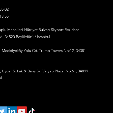
35 02
18 55
plu Mahallesi Hürriyet Bulvarı Skyport Rezidans
:64
34520 Beylikdüzü / İstanbul
, Mecidiyeköy Yolu Cd. Trump Towers No:12, 34381
ı, Uygar Sokak & Barış Sk. Varyap Plaza No:61, 34899
ul