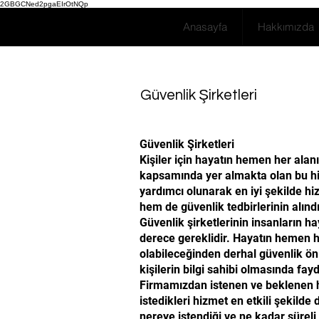
2GBGCNed2pgaEIrOtNQp
Anasayfa
Hakkımızda
Güvenlik Şirketleri
Güvenlik Şirketleri
Kişiler için hayatın hemen her alan
kapsamında yer almakta olan bu hizme
yardımcı olunarak en iyi şekilde hi
hem de güvenlik tedbirlerinin alındı
Güvenlik şirketlerinin insanların 
derece gereklidir. Hayatın hemen he
olabileceğinden derhal güvenlik ön
kişilerin bilgi sahibi olmasında fayd
Firmamızdan istenen ve beklenen he
istedikleri hizmet en etkili şekilde
nereye istendiği ve ne kadar süreli 