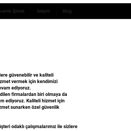
enlik Şirketi
İletişim
Blog
re güvenebilir ve kaliteli
hizmet vermek için kendimizi
devam ediyoruz.
edilen firmalardan biri olmaya da
 ediyoruz. Kaliteli hizmet için
izmet sunarken özel güvenlik
eri odaklı çalışmalarımız ile sizlere