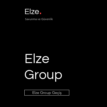
.
Elze
Savunma ve Güvenlik
Elze
Group
Elze Group Geçiş