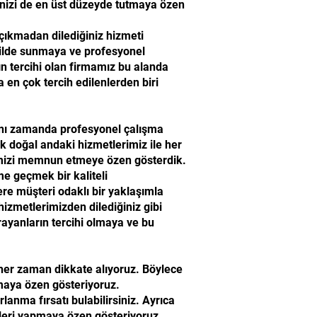
inizi de en üst düzeyde tutmaya özen
 çıkmadan dilediğiniz hizmeti
ekilde sunmaya ve profesyonel
n tercihi olan firmamız bu alanda
 en çok tercih edilenlerden biri
nı zamanda profesyonel çalışma
k doğal andaki hizmetlerimiz ile her
imizi memnun etmeye özen gösterdik.
e geçmek bir kaliteli
ere müşteri odaklı bir yaklaşımla
izmetlerimizden dilediğiniz gibi
arayanların tercihi olmaya ve bu
 her zaman dikkate alıyoruz. Böylece
lmaya özen gösteriyoruz.
lanma fırsatı bulabilirsiniz. Ayrıca
leri yapmaya özen gösteriyoruz.