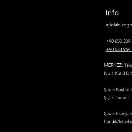
Info
ı
nfo@elzeg
+90 850 309 
+90 533 969 
MERKEZ:
Yaku
No:1 Kat:3 D
Şube: Kuştepe
Şişli/İstanbul
Şube: Esenyal
Pendik/İstanb