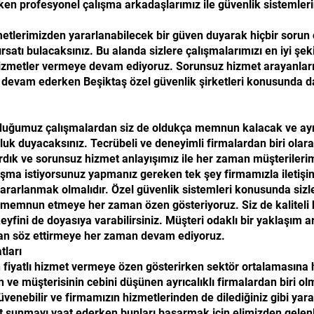
ken profesyonel çalışma arkadaşlarımız ile güvenlik sistemler
zmetlerimizden yararlanabilecek bir güven duyarak hiçbir sorun
rsatı bulacaksınız. Bu alanda sizlere çalışmalarımızı en iyi ş
de hizmetler vermeye devam ediyoruz. Sorunsuz hizmet arayanları
e devam ederken Beşiktaş özel güvenlik şirketleri konusunda da
lduğumuz çalışmalardan siz de oldukça memnun kalacak ve ay
luk duyacaksınız. Tecrübeli ve deneyimli firmalardan biri olara
dık ve sorunsuz hizmet anlayışımız ile her zaman müşteriler
ışma istiyorsunuz yapmanız gereken tek şey firmamızla iletişim
yararlanmak olmalıdır. Özel güvenlik sistemleri konusunda sizl
memnun etmeye her zaman özen gösteriyoruz. Siz de kaliteli h
keyfini de doyasıya varabilirsiniz. Müşteri odaklı bir yaklaşım 
dan söz ettirmeye her zaman devam ediyoruz.
tları
 fiyatlı hizmet vermeye özen gösterirken sektör ortalamasına
n ve müşterisinin cebini düşünen ayrıcalıklı firmalardan biri o
venebilir ve firmamızın hizmetlerinden de dilediğiniz gibi yarar
 sunmayı vaat ederken bunları başarmak için elimizden gelen