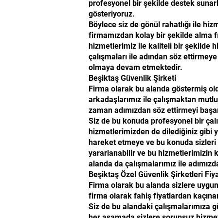
profesyonel bir şekilde destek sunar
gösteriyoruz.
Böylece siz de gönül rahatlığı ile hi
firmamızdan kolay bir şekilde alma fı
hizmetlerimiz ile kaliteli bir şekil
çalışmaları ile adından söz ettirmey
olmaya devam etmektedir.
Beşiktaş Güvenlik Şirketi
Firma olarak bu alanda göstermiş o
arkadaşlarımız ile çalışmaktan mutlu
zaman adımızdan söz ettirmeyi başar
Siz de bu konuda profesyonel bir çal
hizmetlerimizden de dilediğiniz gibi 
hareket etmeye ve bu konuda sizleri 
yararlanabilir ve bu hizmetlerimizin 
alanda da çalışmalarımız ile adımız
Beşiktaş Özel Güvenlik Şirketleri Fiya
Firma olarak bu alanda sizlere uygun
firma olarak fahiş fiyatlardan kaçına
Siz de bu alandaki çalışmalarımıza gü
her aşamada sizlere sorunsuz hizmet