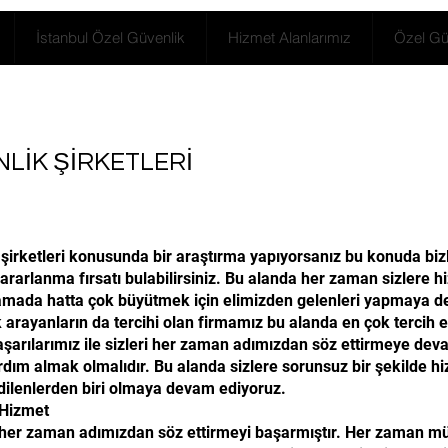
İstanbul Özel Güvenlik
Hizmet Alanlarımız
Özel Güv
LİK ŞİRKETLERİ
 şirketleri konusunda bir araştırma yapıyorsanız bu konuda bizle
yararlanma fırsatı bulabilirsiniz. Bu alanda her zaman sizlere 
aşamada hatta çok büyütmek için elimizden gelenleri yapmaya 
 arayanların da tercihi olan firmamız bu alanda en çok tercih 
rılarımız ile sizleri her zaman adımızdan söz ettirmeye devam
dım almak olmalıdır. Bu alanda sizlere sorunsuz bir şekilde h
 edilenlerden biri olmaya devam ediyoruz.
l Hizmet
her zaman adımızdan söz ettirmeyi başarmıştır. Her zaman müşt