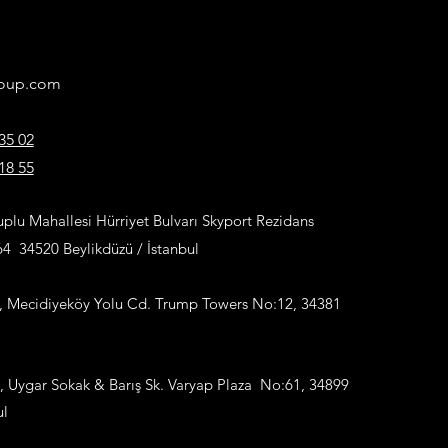
roup.com
35 02
18 55
plu Mahallesi Hürriyet Bulvarı Skyport Rezidans
:64
34520 Beylikdüzü / İstanbul
, Mecidiyeköy Yolu Cd. Trump Towers No:12, 34381
ı, Uygar Sokak & Barış Sk. Varyap Plaza No:61, 34899
ul