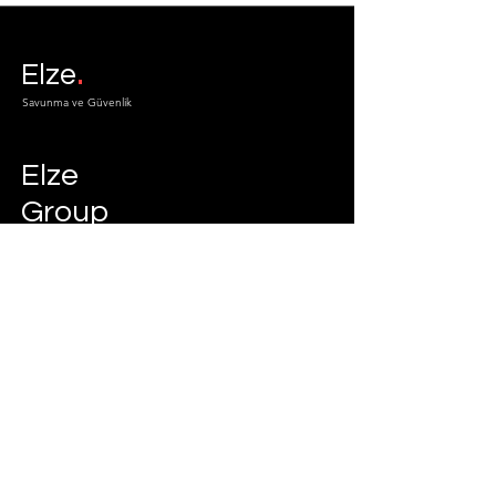
.
Elze
Savunma ve Güvenlik
Elze
Group
Elze Group Geçiş
Info
ı
nfo@elzegroup.com