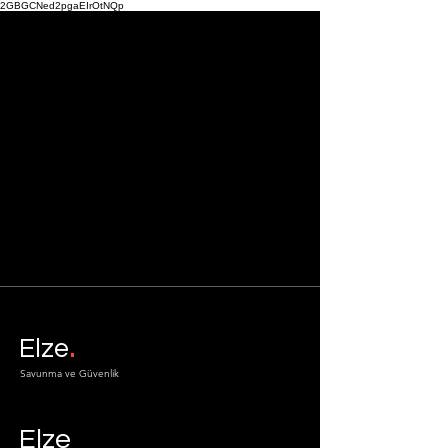
2GBGCNed2pgaEIrOtNQp
.
Elze
Savunma ve Güvenlik
Elze