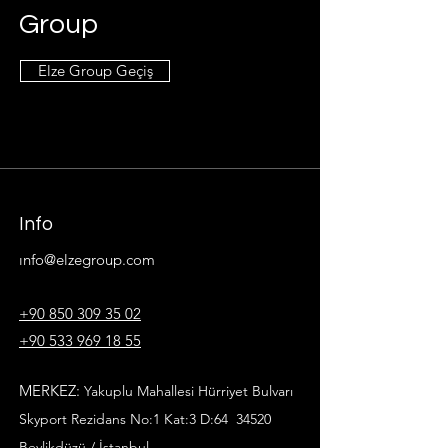
Group
Elze Group Geçiş
Info
ı
nfo@elzegroup.com
+90 850 309 35 02
+90 533 969 18 55
MERKEZ:
Yakuplu Mahallesi Hürriyet Bulvarı
Skyport Rezidans No:1 Kat:3 D:64
34520
Beylikdüzü / İstanbul