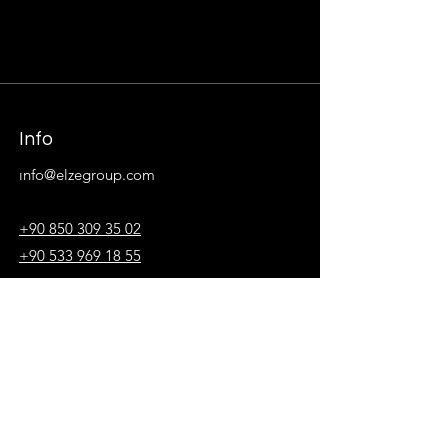
Info
ı
nfo@elzegroup.com
+90 850 309 35 02
+90 533 969 18 55
MERKEZ:
Yakuplu Mahallesi Hürriyet Bulvarı
Skyport Rezidans No:1 Kat:3 D:64
34520
Beylikdüzü / İstanbul
Şube: Kuştepe, Mecidiyeköy Yolu Cd.
Trump Towers No:12, 34381 Şişli/İstanbul