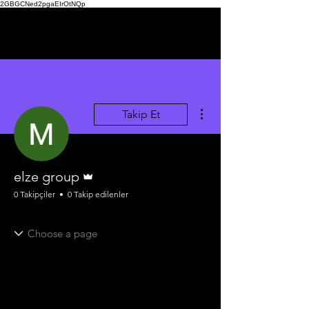
2GBGCNed2pgaEIrOtNQp
Diğer Eylemler
Takip Et
Admin
elze group
0 Takipçiler
0 Takip edilenler