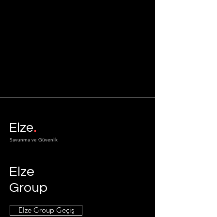
.
Elze
Savunma ve Güvenlik
Elze
Group
Elze Group Geçiş