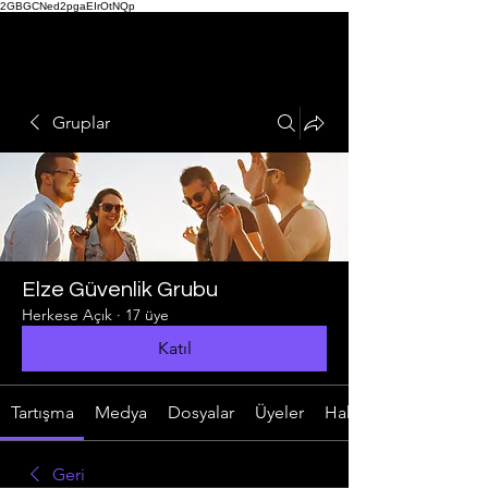
2GBGCNed2pgaEIrOtNQp
Gruplar
Elze Güvenlik Grubu
Herkese Açık
·
17 üye
Katıl
Tartışma
Medya
Dosyalar
Üyeler
Hakkında
Geri