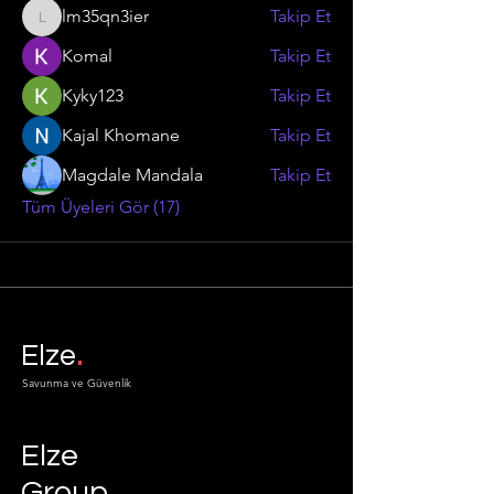
lm35qn3ier
Takip Et
lm35qn3ier
Komal
Takip Et
Kyky123
Takip Et
Kajal Khomane
Takip Et
Magdale Mandala
Takip Et
Tüm Üyeleri Gör (17)
.
Elze
Savunma ve Güvenlik
Elze
Group