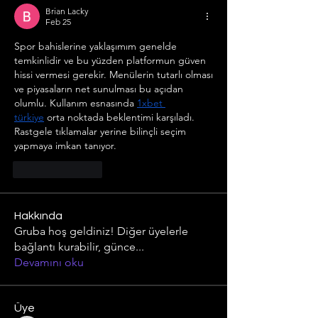
Brian Lacky
Feb 25
Spor bahislerine yaklaşımım genelde 
temkinlidir ve bu yüzden platformun güven 
hissi vermesi gerekir. Menülerin tutarlı olması 
ve piyasaların net sunulması bu açıdan 
olumlu. Kullanım esnasında 
1xbet 
türkiye
 orta noktada beklentimi karşıladı. 
Rastgele tıklamalar yerine bilinçli seçim 
yapmaya imkan tanıyor.
Like
Reply
Hakkında
Gruba hoş geldiniz! Diğer üyelerle
bağlantı kurabilir, günce
...
Devamını oku
Üye