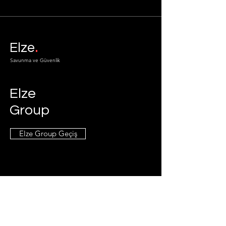
güvenliğini korumak amacı
.
Elze
Savunma ve Güvenlik
Elze
Group
Elze Group Geçiş
Info